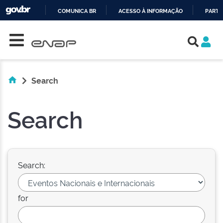
COMUNICA BR
ACESSO À INFORMAÇÃO
PARTI
Skip navigation
IR
PARA
O
CONTEÚDO
Search
Search
Search:
for