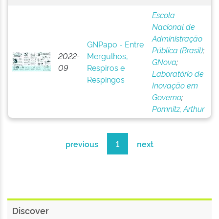
Escola
Nacional de
Administração
GNPapo - Entre
Pública (Brasil)
;
2022-
Mergulhos,
GNova
;
09
Respiros e
Laboratório de
Respingos
Inovação em
Governo
;
Pomnitz, Arthur
previous
1
next
Discover