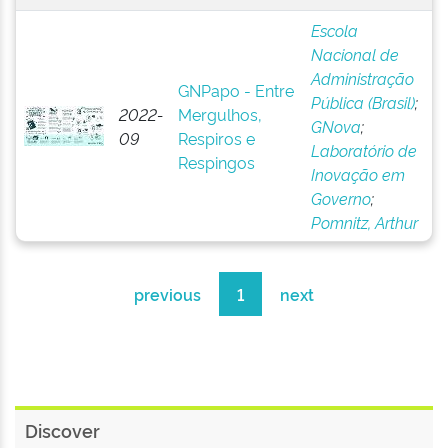
Escola
Nacional de
Administração
GNPapo - Entre
Pública (Brasil)
;
2022-
Mergulhos,
GNova
;
09
Respiros e
Laboratório de
Respingos
Inovação em
Governo
;
Pomnitz, Arthur
previous
1
next
Discover