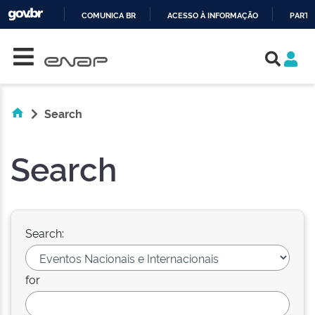
COMUNICA BR
ACESSO À INFORMAÇÃO
PARTI
Skip navigation
IR
PARA
O
CONTEÚDO
Search
Search
Search:
for