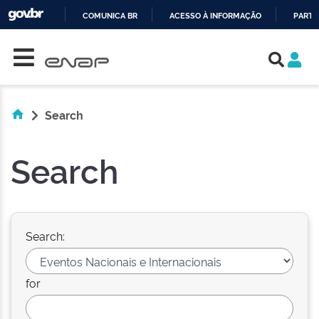
COMUNICA BR
ACESSO À INFORMAÇÃO
PARTI
Skip navigation
IR
PARA
O
CONTEÚDO
Search
Search
Search:
for