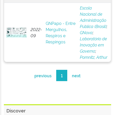
Escola
Nacional de
Administração
GNPapo - Entre
Pública (Brasil)
;
2022-
Mergulhos,
GNova
;
09
Respiros e
Laboratório de
Respingos
Inovação em
Governo
;
Pomnitz, Arthur
previous
1
next
Discover