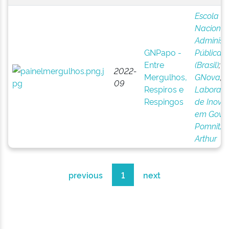
Escola
Nacional
Administ
GNPapo -
Pública
Entre
(Brasil)
;
2022-
Mergulhos,
GNova
;
09
Respiros e
Laborató
Respingos
de Inova
em Gove
Pomnitz,
Arthur
previous
1
next