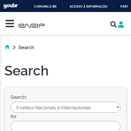
COMUNICA BR
ACESSO À INFORMAÇÃO
PARTI
Skip navigation
IR
PARA
O
CONTEÚDO
Search
Search
Search:
for