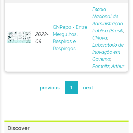
Escola
Nacional de
Administração
GNPapo - Entre
Pública (Brasil)
;
2022-
Mergulhos,
GNova
;
09
Respiros e
Laboratório de
Respingos
Inovação em
Governo
;
Pomnitz, Arthur
previous
1
next
Discover