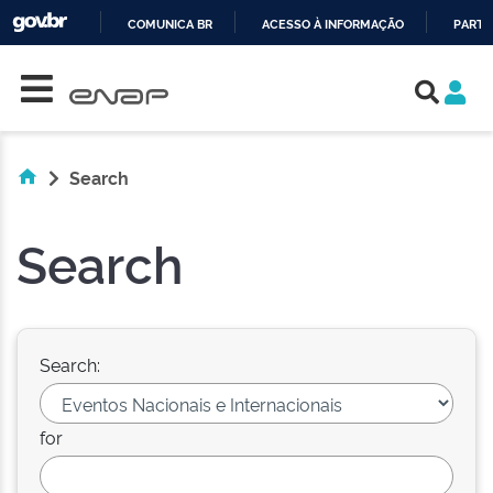
COMUNICA BR
ACESSO À INFORMAÇÃO
PARTI
Skip navigation
IR
PARA
O
CONTEÚDO
Search
Search
Search:
for