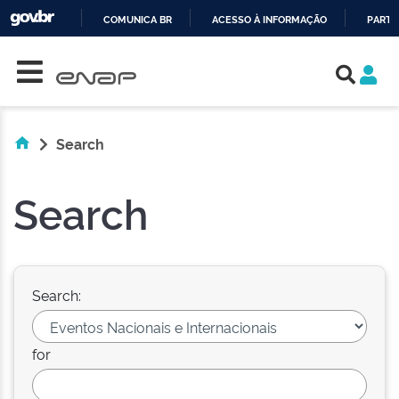
COMUNICA BR
ACESSO À INFORMAÇÃO
PARTI
Skip navigation
IR
PARA
O
CONTEÚDO
Search
Search
Search:
for