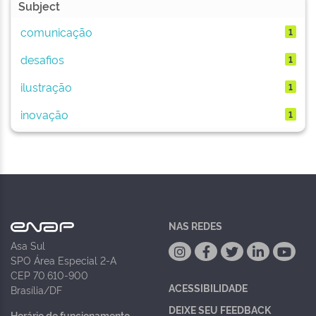
Subject
comunicação
1
desafios
1
ilustração
1
inovação
1
NAS REDES
Asa Sul
SPO Área Especial 2-A
CEP 70.610-900
ACESSIBILIDADE
Brasília/DF
DEIXE SEU FEEDBACK
Horário de funcionamento