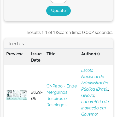
Results 1-1 of 1 (Search time: 0.002 seconds).
Item hits:
Preview
Issue
Title
Author(s)
Date
Escola
Nacional de
Administração
GNPapo - Entre
Pública (Brasil)
;
2022-
Mergulhos,
GNova
;
09
Respiros e
Laboratório de
Respingos
Inovação em
Governo
;