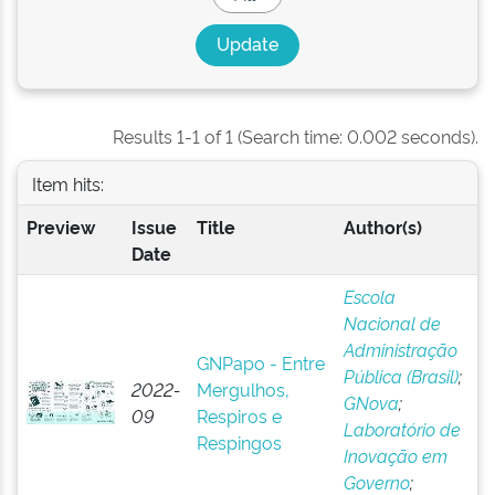
Results 1-1 of 1 (Search time: 0.002 seconds).
Item hits:
Preview
Issue
Title
Author(s)
Date
Escola
Nacional de
Administração
GNPapo - Entre
Pública (Brasil)
;
2022-
Mergulhos,
GNova
;
09
Respiros e
Laboratório de
Respingos
Inovação em
Governo
;