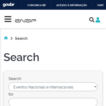
COMUNICA BR
ACESSO À INFORMAÇÃO
PARTI
Skip navigation
IR
PARA
O
CONTEÚDO
Search
Search
Search:
for