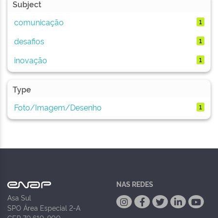
Subject
comunicação
1
desafios
1
inovação
1
Type
Foto/Imagem/Desenho
1
NAS REDES
Asa Sul
SPO Área Especial 2-A
CEP 70.610-900