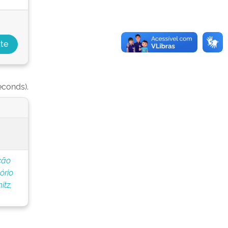
econds).
ção
ório
tz,