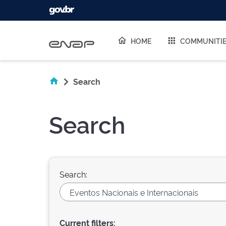
Skip navigation
HOME
COMMUNITI
Search
Search
Search:
Current filters: