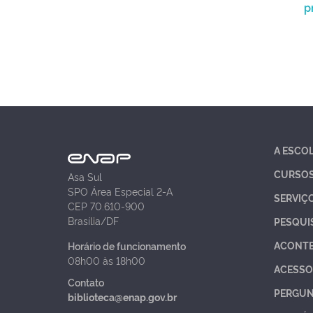
p
A ESCO
CURSO
Asa Sul
SPO Área Especial 2-A
SERVIÇ
CEP 70.610-900
Brasília/DF
PESQUI
ACONT
Horário de funcionamento
08h00 às 18h00
ACESSO
Contato
PERGUN
biblioteca@enap.gov.br