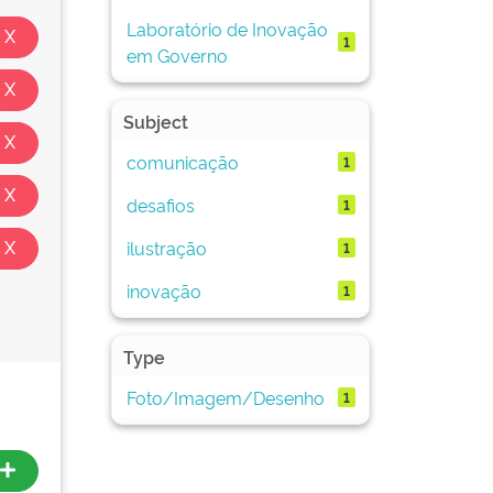
Laboratório de Inovação
1
em Governo
Subject
comunicação
1
desafios
1
ilustração
1
inovação
1
Type
Foto/Imagem/Desenho
1