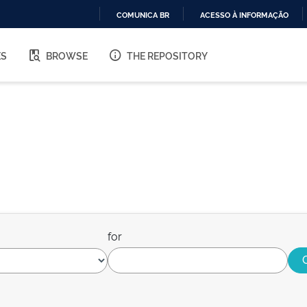
COMUNICA BR
ACESSO À INFORMAÇÃO
IR
PARA
ES
BROWSE
THE REPOSITORY
O
CONTEÚDO
for