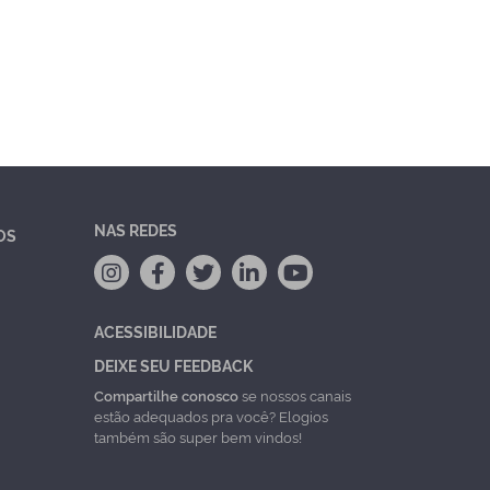
NAS REDES
OS
ACESSIBILIDADE
DEIXE SEU FEEDBACK
Compartilhe conosco
se nossos canais
estão adequados pra você? Elogios
também são super bem vindos!