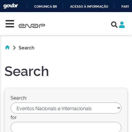
COMUNICA BR
ACESSO À INFORMAÇÃO
PARTI
Skip navigation
IR
PARA
O
CONTEÚDO
Search
Search
Search:
for