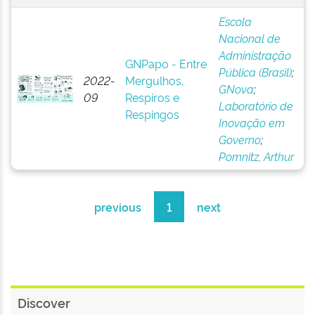
Escola
Nacional de
Administração
GNPapo - Entre
Pública (Brasil)
;
2022-
Mergulhos,
GNova
;
09
Respiros e
Laboratório de
Respingos
Inovação em
Governo
;
Pomnitz, Arthur
previous
1
next
Discover