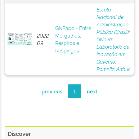
Escola
Nacional de
Administração
GNPapo - Entre
Pública (Brasil)
;
2022-
Mergulhos,
GNova
;
09
Respiros e
Laboratório de
Respingos
Inovação em
Governo
;
Pomnitz, Arthur
previous
1
next
Discover