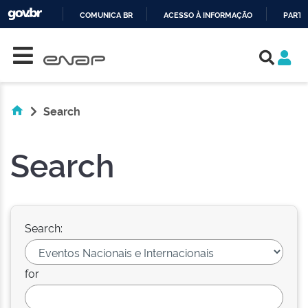
COMUNICA BR
ACESSO À INFORMAÇÃO
PARTI
Skip navigation
IR
PARA
O
CONTEÚDO
Search
Search
Search:
for