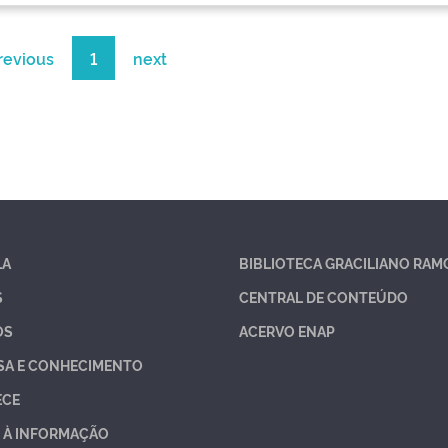
revious
1
next
LA
BIBLIOTECA GRACILIANO RAM
S
CENTRAL DE CONTEÚDO
OS
ACERVO ENAP
SA E CONHECIMENTO
ECE
 À INFORMAÇÃO