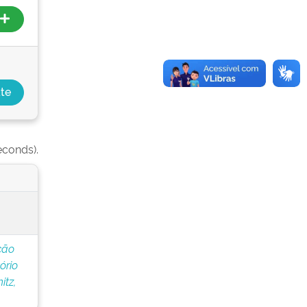
econds).
ção
ório
tz,