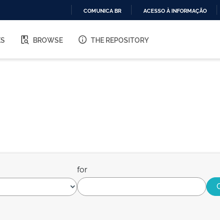
COMUNICA BR
ACESSO À INFORMAÇÃO
IR
PARA
ES
BROWSE
THE REPOSITORY
O
CONTEÚDO
for