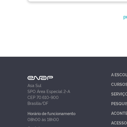
p
A ESCO
CURSO
Asa Sul
SPO Área Especial 2-A
SERVIÇ
CEP 70.610-900
Brasília/DF
PESQUI
ACONT
Horário de funcionamento
08h00 às 18h00
ACESSO