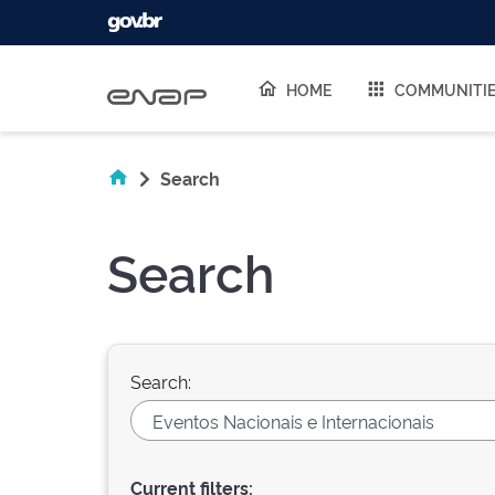
Skip navigation
HOME
COMMUNITI
Search
Search
Search:
Current filters: