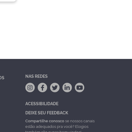
NAS REDES
OS
ACESSIBILIDADE
DEIXE SEU FEEDBACK
Compartilhe conosco
se nossos canais
estão adequados pra você? Elogios
também são super bem vindos!