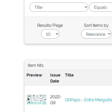
Results/Page
Sort items by
Item hits:
Preview
Issue
Title
Date
2022-
GNPapo - Entre Mergulho
09