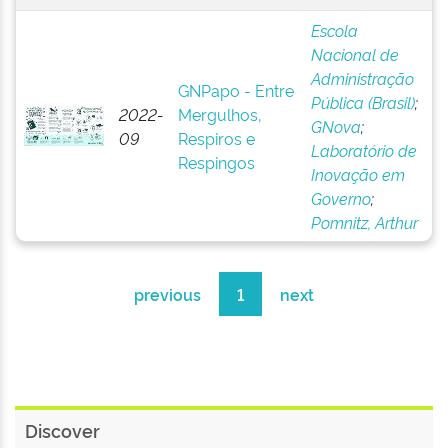
Escola
Nacional de
Administração
GNPapo - Entre
Pública (Brasil)
;
2022-
Mergulhos,
GNova
;
09
Respiros e
Laboratório de
Respingos
Inovação em
Governo
;
Pomnitz, Arthur
previous
1
next
Discover