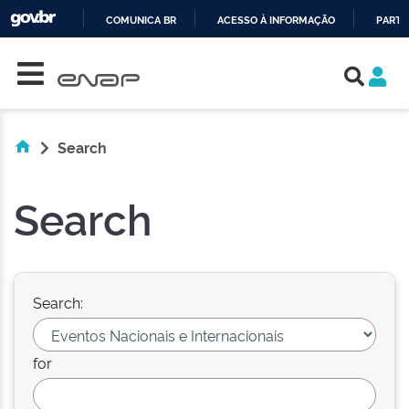
COMUNICA BR
ACESSO À INFORMAÇÃO
PARTI
Skip navigation
IR
PARA
O
CONTEÚDO
Search
Search
Search:
for