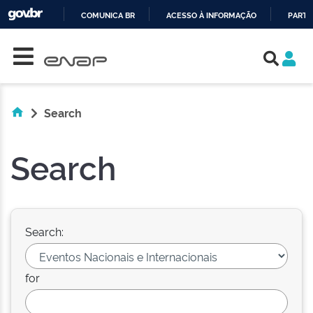
COMUNICA BR
ACESSO À INFORMAÇÃO
PARTI
Skip navigation
IR
PARA
O
CONTEÚDO
Search
Search
Search:
for