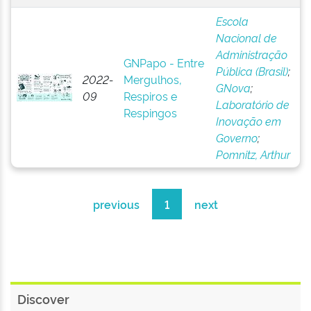
Escola
Nacional de
Administração
GNPapo - Entre
Pública (Brasil)
;
2022-
Mergulhos,
GNova
;
09
Respiros e
Laboratório de
Respingos
Inovação em
Governo
;
Pomnitz, Arthur
previous
1
next
Discover