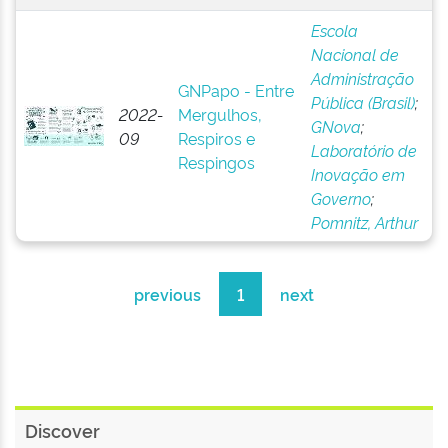
Escola
Nacional de
Administração
GNPapo - Entre
Pública (Brasil)
;
2022-
Mergulhos,
GNova
;
09
Respiros e
Laboratório de
Respingos
Inovação em
Governo
;
Pomnitz, Arthur
previous
1
next
Discover