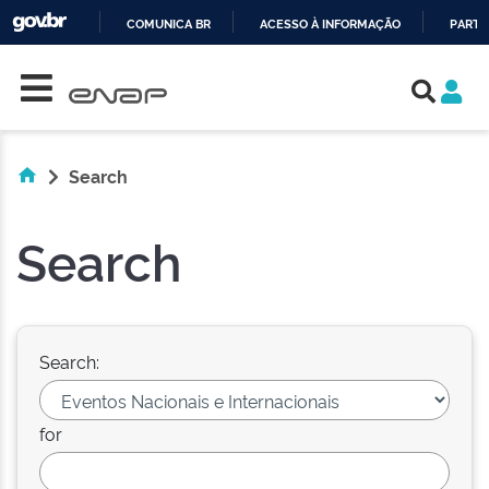
COMUNICA BR
ACESSO À INFORMAÇÃO
PARTI
Skip navigation
IR
PARA
O
CONTEÚDO
Search
Search
Search:
for