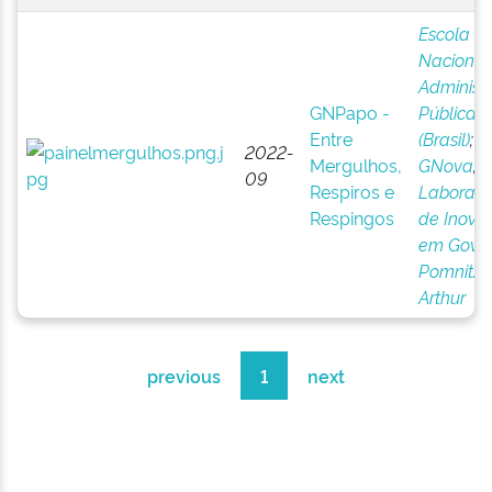
Escola
Nacional
Administ
GNPapo -
Pública
Entre
(Brasil)
;
2022-
Mergulhos,
GNova
;
09
Respiros e
Laborató
Respingos
de Inova
em Gove
Pomnitz,
Arthur
previous
1
next