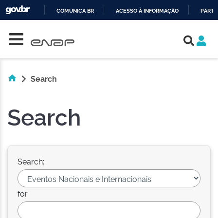
COMUNICA BR
ACESSO À INFORMAÇÃO
PARTI
Skip navigation
IR
PARA
O
CONTEÚDO
Search
Search
Search:
for