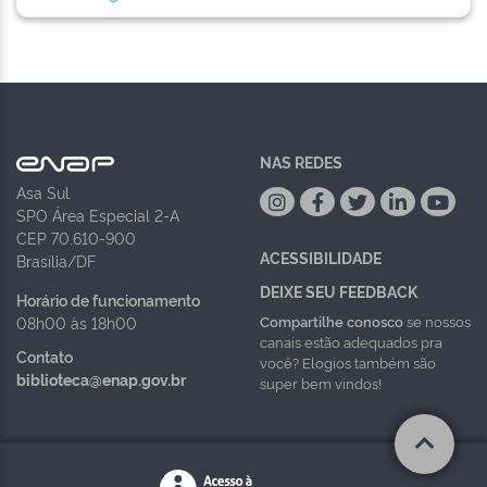
NAS REDES
Asa Sul
SPO Área Especial 2-A
CEP 70.610-900
ACESSIBILIDADE
Brasília/DF
DEIXE SEU FEEDBACK
Horário de funcionamento
Compartilhe conosco
se nossos
08h00 às 18h00
canais estão adequados pra
Contato
você? Elogios também são
biblioteca@enap.gov.br
super bem vindos!