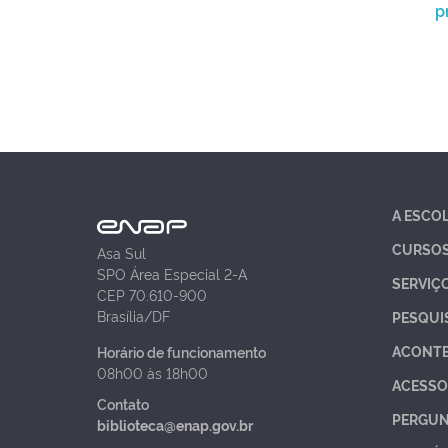
p
A ESCO
CURSO
Asa Sul
SPO Área Especial 2-A
SERVIÇ
CEP 70.610-900
Brasília/DF
PESQUI
ACONT
Horário de funcionamento
08h00 às 18h00
ACESSO
Contato
PERGUN
biblioteca@enap.gov.br