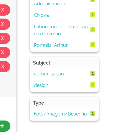
Administração ...
GNova
1
Laboratório de Inovação
1
em Governo
Pomnitz, Arthur
1
Subject
comunicação
1
design
1
Type
Foto/Imagem/Desenho
1