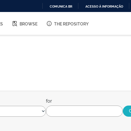
COMUNICA BR
ACESSO À INFORMAÇÃO
IR
PARA
ES
BROWSE
THE REPOSITORY
O
CONTEÚDO
for