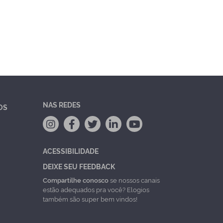
NAS REDES
OS
ACESSIBILIDADE
DEIXE SEU FEEDBACK
Compartilhe conosco
se nossos canais
estão adequados pra você? Elogios
também são super bem vindos!