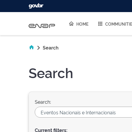
Skip navigation
HOME
COMMUNITI
Search
Search
Search:
Current filters: