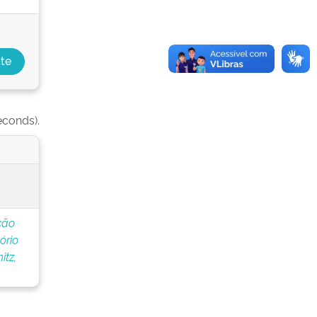
econds).
ção
ório
tz,