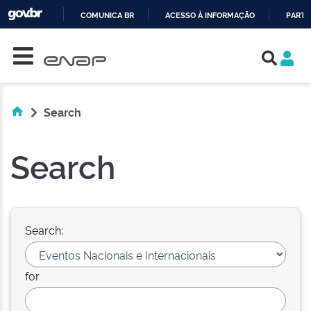
COMUNICA BR
ACESSO À INFORMAÇÃO
PARTI
Skip navigation
IR
PARA
O
CONTEÚDO
Search
Search
Search:
for