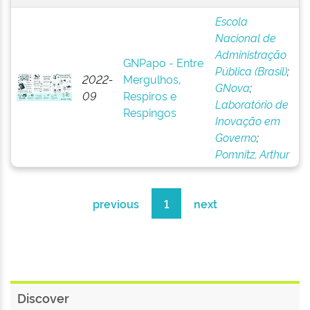
Escola
Nacional de
Administração
GNPapo - Entre
Pública (Brasil)
;
2022-
Mergulhos,
GNova
;
09
Respiros e
Laboratório de
Respingos
Inovação em
Governo
;
Pomnitz, Arthur
previous
1
next
Discover