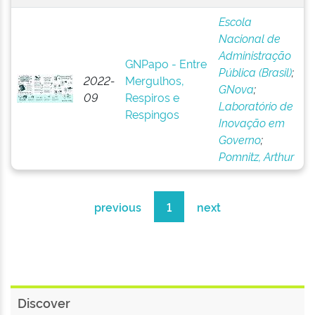
Escola
Nacional de
Administração
GNPapo - Entre
Pública (Brasil)
;
2022-
Mergulhos,
GNova
;
09
Respiros e
Laboratório de
Respingos
Inovação em
Governo
;
Pomnitz, Arthur
previous
1
next
Discover