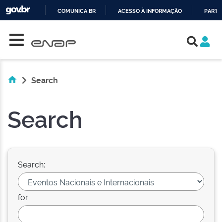
COMUNICA BR
ACESSO À INFORMAÇÃO
PARTI
Skip navigation
IR
PARA
O
CONTEÚDO
Search
Search
Search:
for