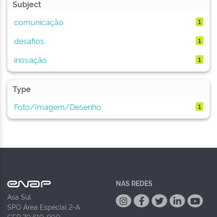
Subject
comunicação
1
desafios
1
inovação
1
Type
Foto/Imagem/Desenho
1
NAS REDES
Asa Sul
SPO Área Especial 2-A
CEP 70.610-900