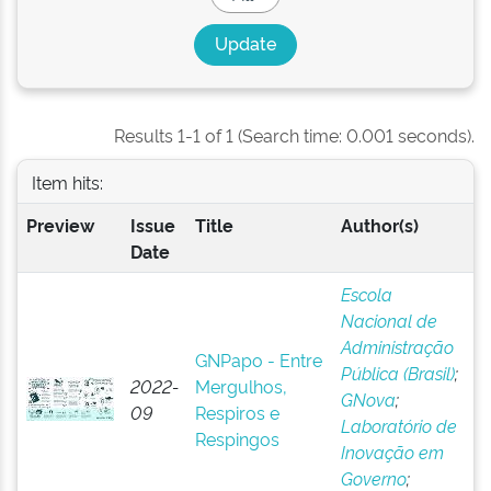
Results 1-1 of 1 (Search time: 0.001 seconds).
Item hits:
Preview
Issue
Title
Author(s)
Date
Escola
Nacional de
Administração
GNPapo - Entre
Pública (Brasil)
;
2022-
Mergulhos,
GNova
;
09
Respiros e
Laboratório de
Respingos
Inovação em
Governo
;