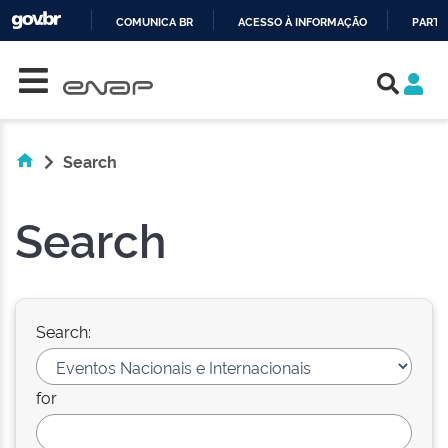
COMUNICA BR
ACESSO À INFORMAÇÃO
PARTI
Skip navigation
IR
PARA
O
CONTEÚDO
Search
Search
Search:
for