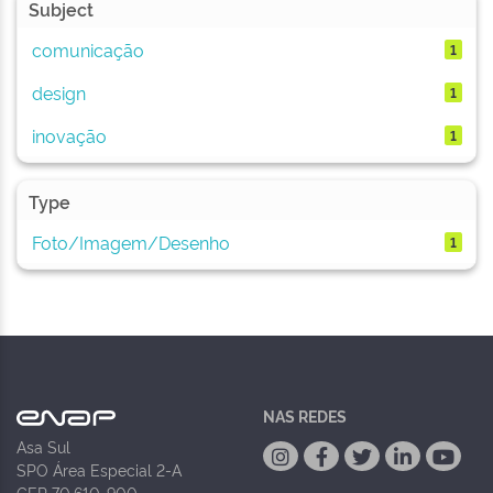
Subject
comunicação
1
design
1
inovação
1
Type
Foto/Imagem/Desenho
1
NAS REDES
Asa Sul
SPO Área Especial 2-A
CEP 70.610-900