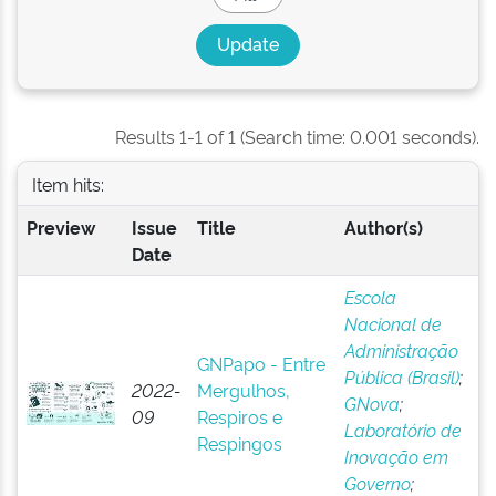
Results 1-1 of 1 (Search time: 0.001 seconds).
Item hits:
Preview
Issue
Title
Author(s)
Date
Escola
Nacional de
Administração
GNPapo - Entre
Pública (Brasil)
;
2022-
Mergulhos,
GNova
;
09
Respiros e
Laboratório de
Respingos
Inovação em
Governo
;