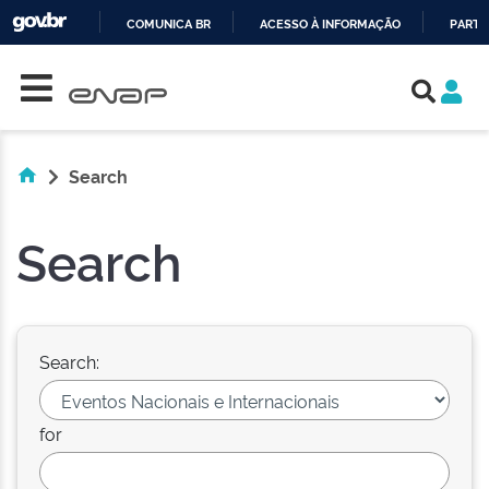
COMUNICA BR
ACESSO À INFORMAÇÃO
PARTI
Skip navigation
IR
PARA
O
CONTEÚDO
Search
Search
Search:
for