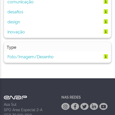
comunicação
1
desafios
1
design
1
inovação
1
Type
Foto/Imagem/Desenho
1
NAS REDES
Asa Sul
SPO Área Especial 2-A
CEP 70.610-900