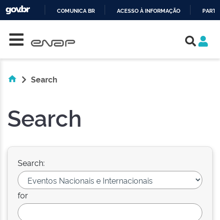
COMUNICA BR
ACESSO À INFORMAÇÃO
PARTI
Skip navigation
IR
PARA
O
CONTEÚDO
Search
Search
Search:
for