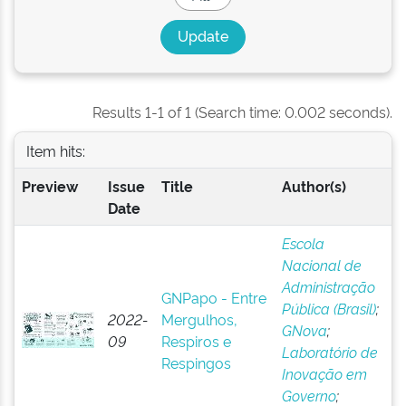
Results 1-1 of 1 (Search time: 0.002 seconds).
Item hits:
Preview
Issue
Title
Author(s)
Date
Escola
Nacional de
Administração
GNPapo - Entre
Pública (Brasil)
;
2022-
Mergulhos,
GNova
;
09
Respiros e
Laboratório de
Respingos
Inovação em
Governo
;