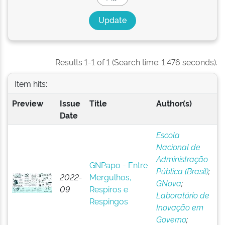
Results 1-1 of 1 (Search time: 1.476 seconds).
Item hits:
Preview
Issue
Title
Author(s)
Date
Escola
Nacional de
Administração
GNPapo - Entre
Pública (Brasil)
;
2022-
Mergulhos,
GNova
;
09
Respiros e
Laboratório de
Respingos
Inovação em
Governo
;