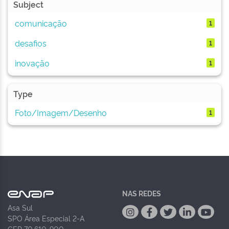
Subject
comunicação
1
desafios
1
inovação
1
Type
Foto/Imagem/Desenho
1
NAS REDES
Asa Sul
SPO Área Especial 2-A
CEP 70.610-900