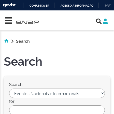
COMUNICA BR
ACESSO À INFORMAÇÃO
PARTI
Skip navigation
IR
PARA
O
CONTEÚDO
Search
Search
Search:
for