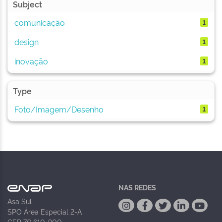
Subject
comunicação
1
design
1
inovação
1
Type
Foto/Imagem/Desenho
1
NAS REDES
Asa Sul
SPO Área Especial 2-A
CEP 70.610-900