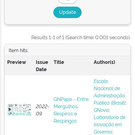
Results 1-1 of 1 (Search time: 0.001 seconds).
Item hits:
Preview
Issue
Title
Author(s)
Date
Escola
Nacional de
Administração
GNPapo - Entre
Pública (Brasil)
;
2022-
Mergulhos,
GNova
;
09
Respiros e
Laboratório de
Respingos
Inovação em
Governo
;