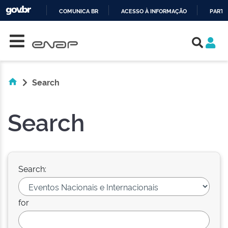
COMUNICA BR
ACESSO À INFORMAÇÃO
PARTI
Skip navigation
IR
PARA
O
CONTEÚDO
Search
Search
Search:
for