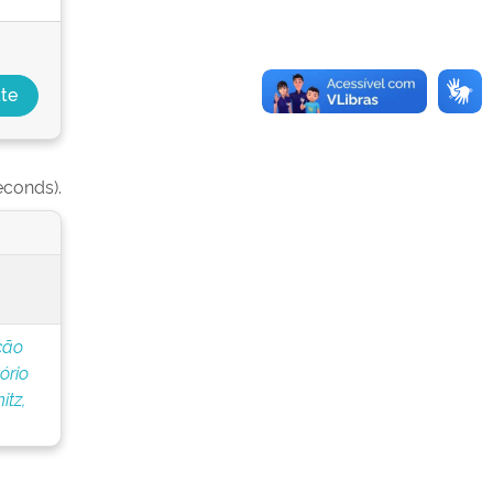
econds).
ção
ório
tz,