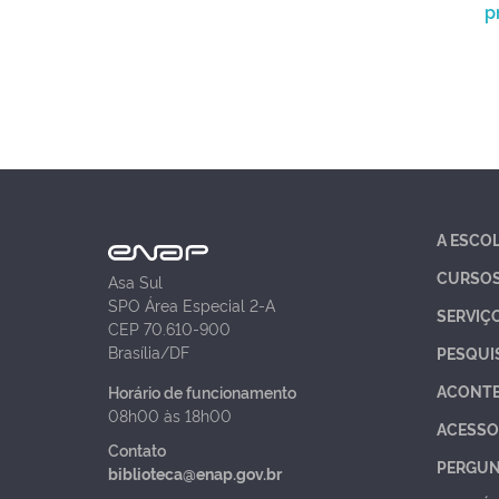
p
A ESCO
CURSO
Asa Sul
SPO Área Especial 2-A
SERVIÇ
CEP 70.610-900
Brasília/DF
PESQUI
ACONT
Horário de funcionamento
08h00 às 18h00
ACESSO
Contato
PERGUN
biblioteca@enap.gov.br