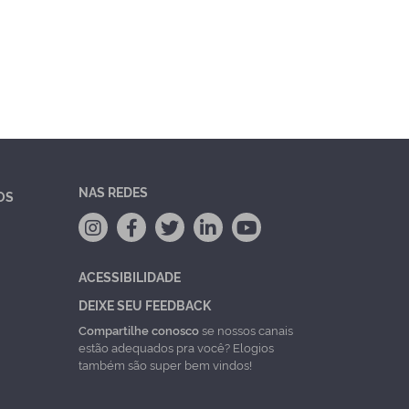
NAS REDES
OS
ACESSIBILIDADE
DEIXE SEU FEEDBACK
Compartilhe conosco
se nossos canais
estão adequados pra você? Elogios
também são super bem vindos!