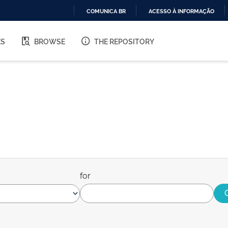
COMUNICA BR
ACESSO À INFORMAÇÃO
IR
PARA
ES
BROWSE
THE REPOSITORY
O
CONTEÚDO
for