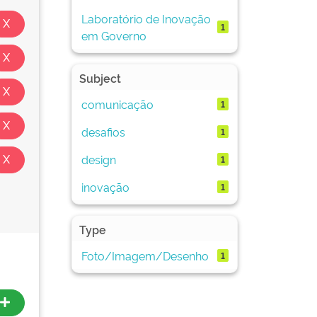
Laboratório de Inovação
1
em Governo
Subject
comunicação
1
desafios
1
design
1
inovação
1
Type
Foto/Imagem/Desenho
1