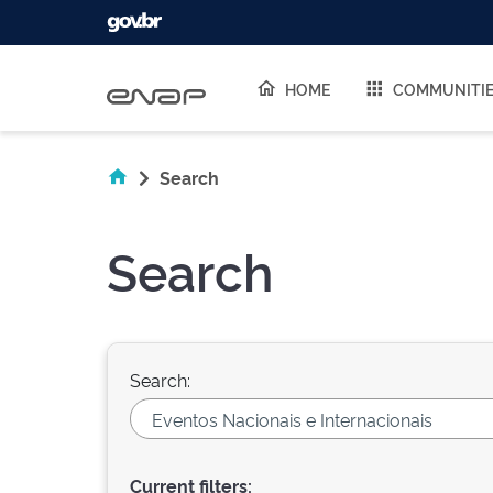
Skip navigation
HOME
COMMUNITI
Search
Search
Search:
Current filters: