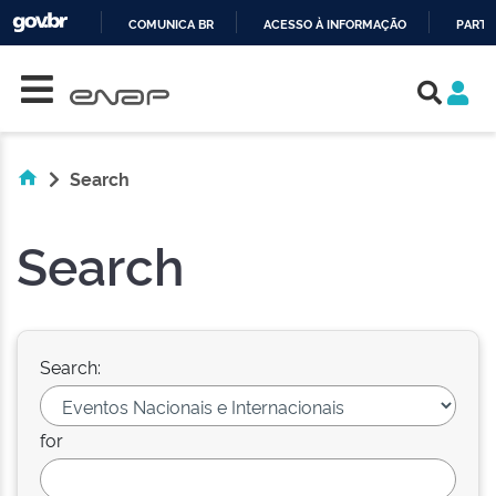
COMUNICA BR
ACESSO À INFORMAÇÃO
PARTI
Skip navigation
IR
PARA
O
CONTEÚDO
Search
Search
Search:
for