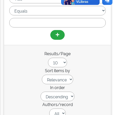
Results/Page
Sort items by
In order
Authors/record