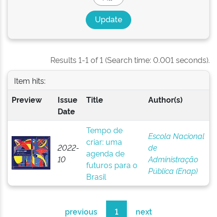
Results 1-1 of 1 (Search time: 0.001 seconds).
Item hits:
Preview
Issue
Title
Author(s)
Date
Tempo de
Escola Nacional
criar: uma
2022-
de
agenda de
10
Administração
futuros para o
Pública (Enap)
Brasil
previous
1
next