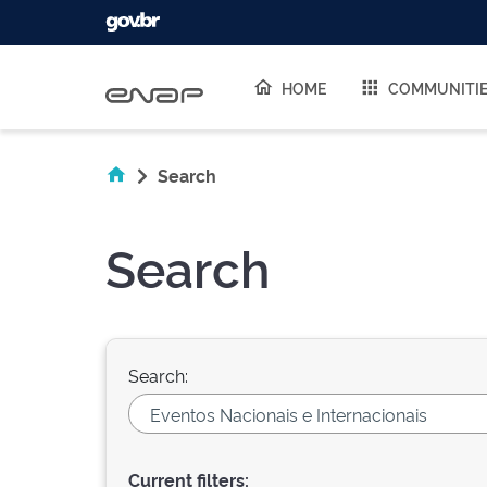
Skip navigation
HOME
COMMUNITI
Search
Search
Search:
Current filters: