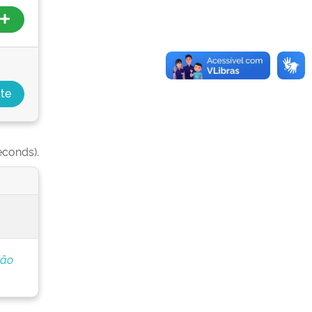
econds).
ção