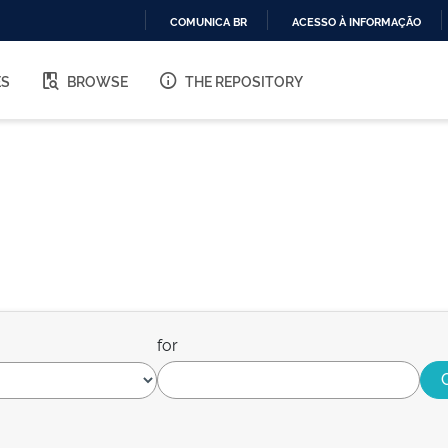
COMUNICA BR
ACESSO À INFORMAÇÃO
IR
PARA
ES
BROWSE
THE REPOSITORY
O
CONTEÚDO
for