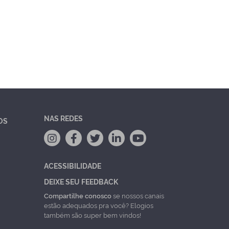
NAS REDES
OS
ACESSIBILIDADE
DEIXE SEU FEEDBACK
Compartilhe conosco
se nossos canais
estão adequados pra você? Elogios
também são super bem vindos!