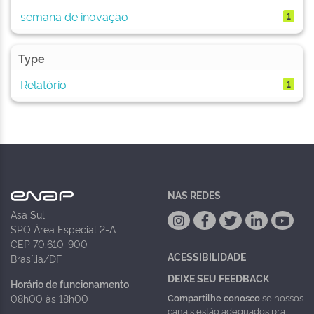
semana de inovação
1
Type
Relatório
1
NAS REDES
Asa Sul
SPO Área Especial 2-A
CEP 70.610-900
ACESSIBILIDADE
Brasília/DF
DEIXE SEU FEEDBACK
Horário de funcionamento
Compartilhe conosco
se nossos
08h00 às 18h00
canais estão adequados pra