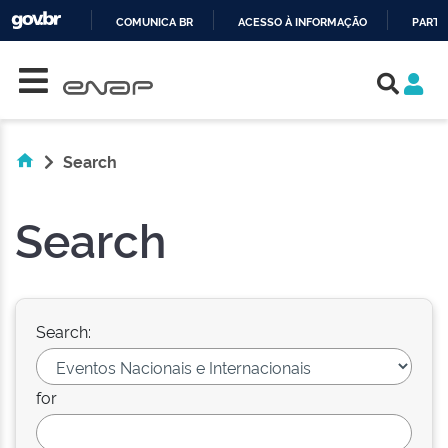
COMUNICA BR
ACESSO À INFORMAÇÃO
PARTI
Skip navigation
IR
PARA
O
CONTEÚDO
Search
Search
Search:
for