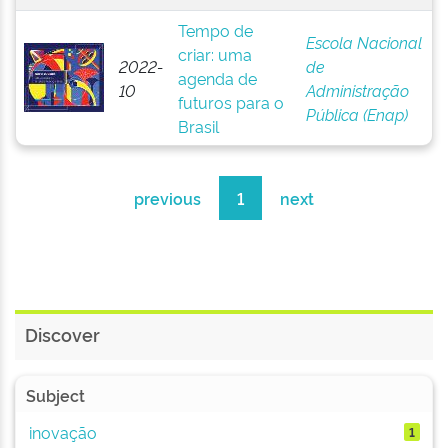
Tempo de
Escola Nacional
criar: uma
2022-
de
agenda de
10
Administração
futuros para o
Pública (Enap)
Brasil
previous
1
next
Discover
Subject
inovação
1