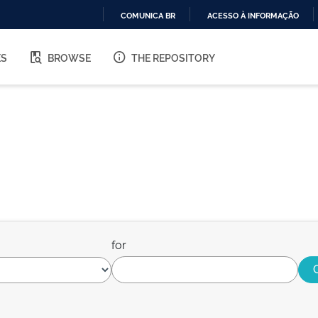
COMUNICA BR
ACESSO À INFORMAÇÃO
IR
PARA
ES
BROWSE
THE REPOSITORY
O
CONTEÚDO
for