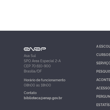
A ESCO
CURSO
Asa Sul
SPO Área Especial 2-A
SERVIÇ
CEP 70.610-900
Brasília/DF
PESQUI
ACONT
Horário de funcionamento
08h00 às 18h00
ACESSO
Contato
PERGUN
biblioteca@enap.gov.br
ESTATÍS