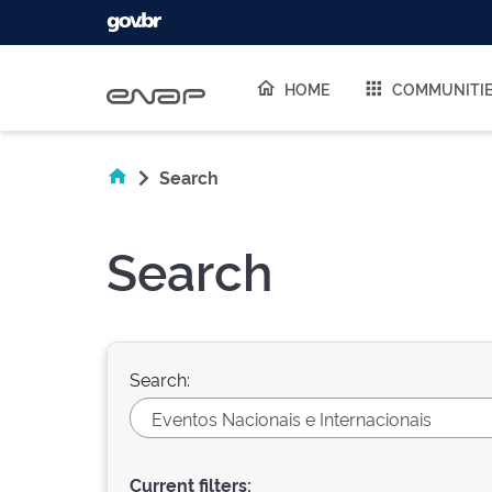
Skip navigation
HOME
COMMUNITI
Search
Search
Search:
Current filters: