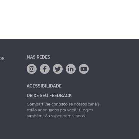
NAS REDES
OS
ACESSIBILIDADE
DEIXE SEU FEEDBACK
Compartilhe conosco
se nossos canais
estão adequados pra você? Elogios
também são super bem vindos!