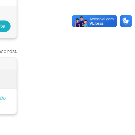
econds).
ção