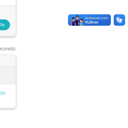
econds).
ção