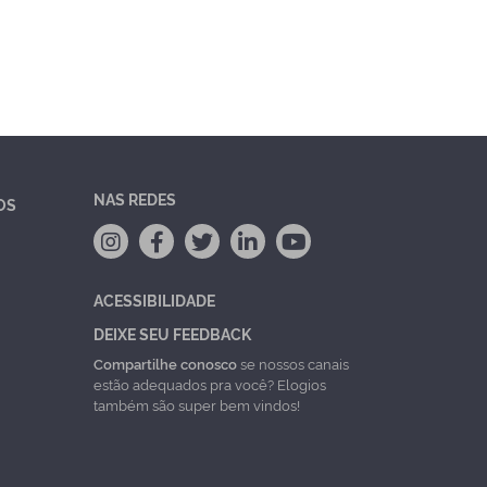
NAS REDES
OS
ACESSIBILIDADE
DEIXE SEU FEEDBACK
Compartilhe conosco
se nossos canais
estão adequados pra você? Elogios
também são super bem vindos!