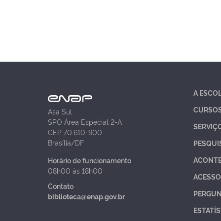
A ESCO
CURSO
Asa Sul
SPO Área Especial 2-A
SERVIÇ
CEP 70.610-900
Brasília/DF
PESQUI
ACONT
Horário de funcionamento
08h00 às 18h00
ACESSO
Contato
PERGUN
biblioteca@enap.gov.br
ESTATÍS