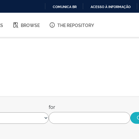
COMUNICA BR
ACESSO À INFORMAÇÃO
IR
PARA
ES
BROWSE
THE REPOSITORY
O
CONTEÚDO
for