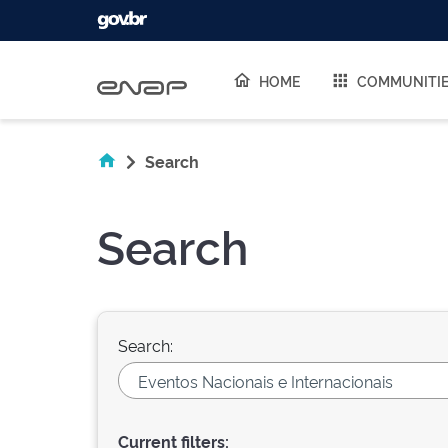
Skip navigation
HOME
COMMUNITI
Search
Search
Search:
Current filters: