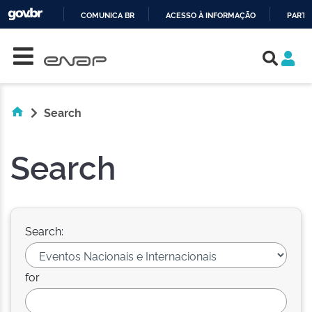
COMUNICA BR
ACESSO À INFORMAÇÃO
PARTI
Skip navigation
IR
PARA
O
CONTEÚDO
Search
Search
Search:
for