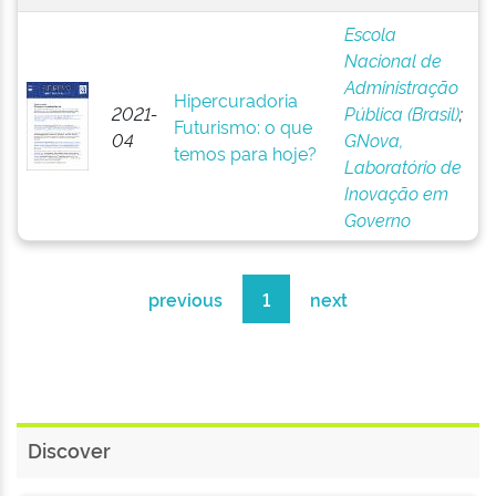
Escola
Nacional de
Administração
Hipercuradoria
2021-
Pública (Brasil)
;
Futurismo: o que
04
GNova,
temos para hoje?
Laboratório de
Inovação em
Governo
previous
1
next
Discover