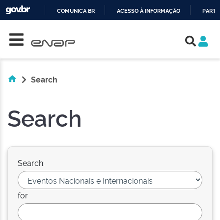
COMUNICA BR
ACESSO À INFORMAÇÃO
PARTI
Skip navigation
IR
PARA
O
CONTEÚDO
Search
Search
Search:
for