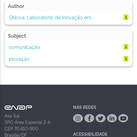
Author
GNova, Laboratório de Inovação em...
1
Subject
comunicação
1
inovação
1
NAS REDES
Asa Sul
SPO Área Especial 2-A
CEP 70.610-900
ACESSIBILIDADE
Brasília/DF