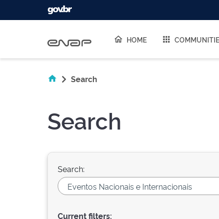
Skip navigation
HOME
COMMUNITI
Search
Search
Search:
Current filters: