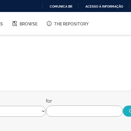
COMUNICA BR
ACESSO À INFORMAÇÃO
IR
PARA
ES
BROWSE
THE REPOSITORY
O
CONTEÚDO
for