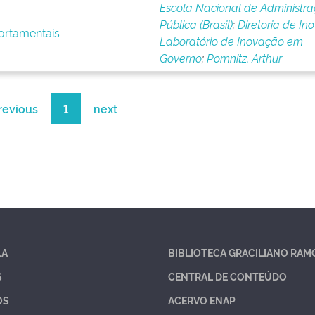
Escola Nacional de Administr
Pública (Brasil)
;
Diretoria de In
ortamentais
Laboratório de Inovação em
Governo
;
Pomnitz, Arthur
revious
1
next
LA
BIBLIOTECA GRACILIANO RAM
S
CENTRAL DE CONTEÚDO
OS
ACERVO ENAP