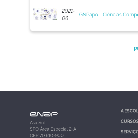
2021-
GNPapo - Ciências Comp
06
p
A ESCO
CURSO
Asa Sul
SPO Área Especial 2-A
SERVIÇ
CEP 70.610-900