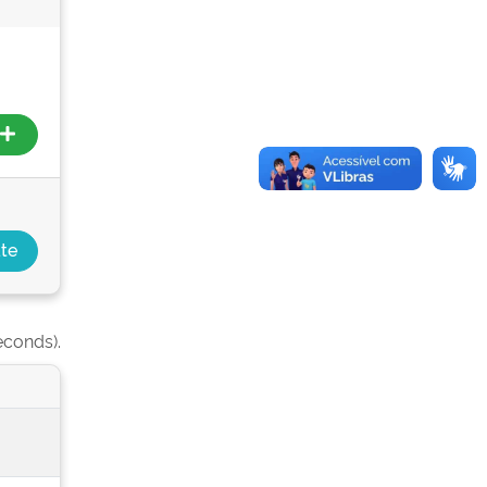
econds).