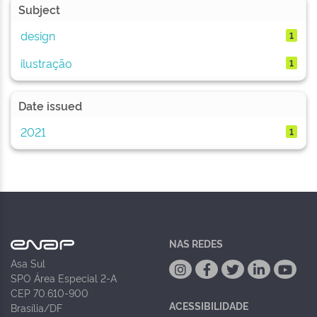
Subject
design
1
ilustração
1
Date issued
2021
1
NAS REDES
Asa Sul
SPO Área Especial 2-A
CEP 70.610-900
ACESSIBILIDADE
Brasília/DF