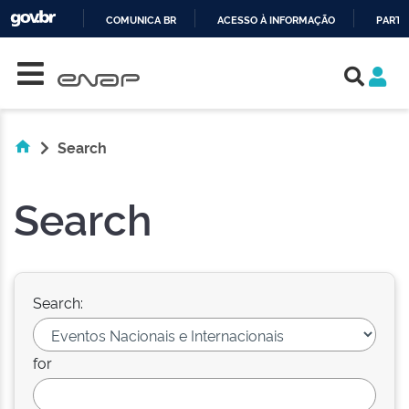
COMUNICA BR
ACESSO À INFORMAÇÃO
PARTI
Skip navigation
IR
PARA
O
CONTEÚDO
Search
Search
Search:
for