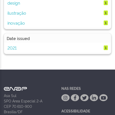
design
1
ilustração
1
inovação
1
Date issued
2021
1
NAS REDES
Asa Sul
SPO Área Especial 2-A
CEP 70.610-900
ACESSIBILIDADE
Brasília/DF