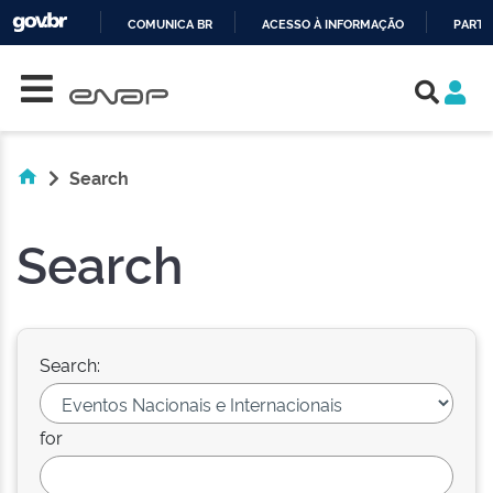
COMUNICA BR
ACESSO À INFORMAÇÃO
PARTI
Skip navigation
IR
PARA
O
CONTEÚDO
Search
Search
Search:
for