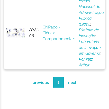
Escola
Nacional de
Administração
Pública
(Brasil)
;
GNPapo -
2021-
Diretoria de
Ciências
06
Inovação
;
Comportamentais
Laboratório
de Inovação
em Governo
;
Pomnitz,
Arthur
previous
1
next