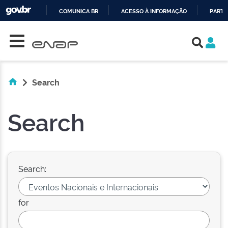
COMUNICA BR
ACESSO À INFORMAÇÃO
PARTI
Skip navigation
IR
PARA
O
CONTEÚDO
Search
Search
Search:
for