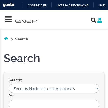
COMUNICA BR
ACESSO À INFORMAÇÃO
PARTI
Skip navigation
IR
PARA
O
CONTEÚDO
Search
Search
Search:
for