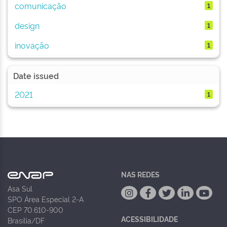
comunicação
1
design
1
inovação
1
Date issued
2021
1
NAS REDES
Asa Sul
SPO Área Especial 2-A
CEP 70.610-900
ACESSIBILIDADE
Brasília/DF