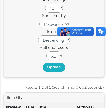
Sort items by
In order
Authors/record
Results 1-1 of 1 (Search time: 0.002 seconds).
Item hits:
Preview
Issue
Title
Author(s)