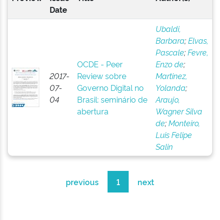
Date
Ubaldi,
Barbara
;
Elvas,
Pascale
;
Fevre,
OCDE - Peer
Enzo de
;
2017-
Review sobre
Martinez,
07-
Governo Digital no
Yolanda
;
04
Brasil: seminário de
Araujo,
abertura
Wagner Silva
de
;
Monteiro,
Luis Felipe
Salin
previous
1
next