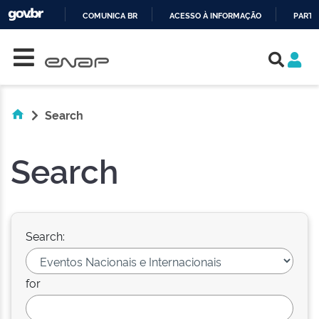
COMUNICA BR
ACESSO À INFORMAÇÃO
PARTI
Skip navigation
IR
PARA
O
CONTEÚDO
Search
Search
Search:
for