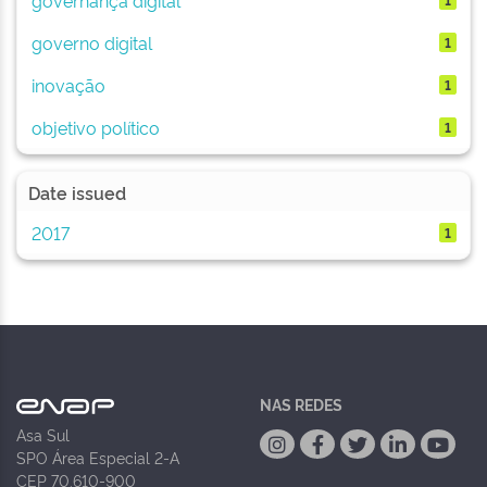
governo digital
1
inovação
1
objetivo político
1
Date issued
2017
1
NAS REDES
Asa Sul
SPO Área Especial 2-A
CEP 70.610-900