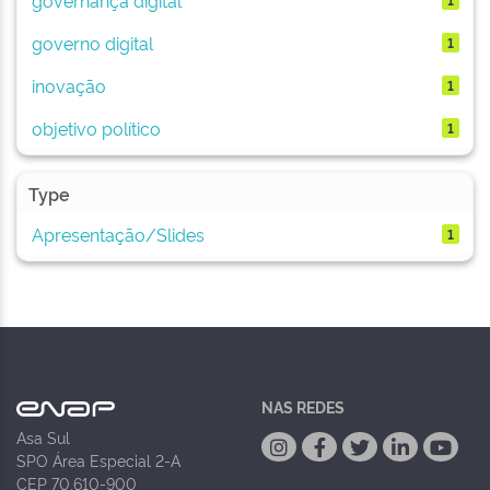
governo digital
1
inovação
1
objetivo político
1
Type
Apresentação/Slides
1
NAS REDES
Asa Sul
SPO Área Especial 2-A
CEP 70.610-900