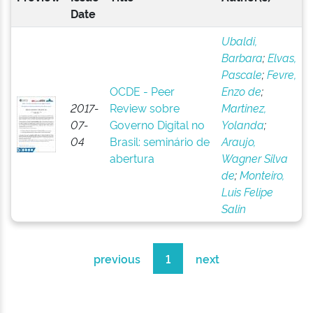
Date
Ubaldi,
Barbara
;
Elvas,
Pascale
;
Fevre,
OCDE - Peer
Enzo de
;
2017-
Review sobre
Martinez,
07-
Governo Digital no
Yolanda
;
04
Brasil: seminário de
Araujo,
abertura
Wagner Silva
de
;
Monteiro,
Luis Felipe
Salin
previous
1
next