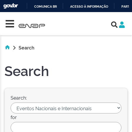
COMUNICA BR
ACESSO À INFORMAÇÃO
PARTI
Skip navigation
IR
PARA
O
CONTEÚDO
Search
Search
Search:
for