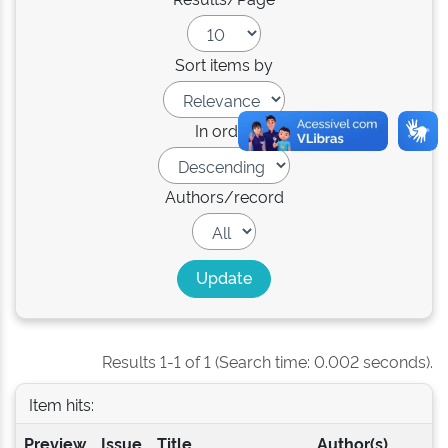
Sort items by
In order
Authors/record
Results 1-1 of 1 (Search time: 0.002 seconds).
Item hits:
Preview
Issue
Title
Author(s)