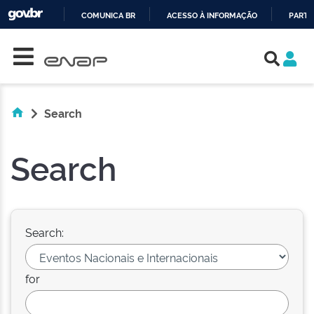
COMUNICA BR
ACESSO À INFORMAÇÃO
PARTI
Skip navigation
IR
PARA
O
CONTEÚDO
Search
Search
Search:
for