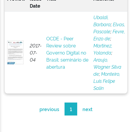
Date
Ubaldi,
Barbara
;
Elvas,
Pascale
;
Fevre,
OCDE - Peer
Enzo de
;
2017-
Review sobre
Martinez,
07-
Governo Digital no
Yolanda
;
04
Brasil: seminário de
Araujo,
abertura
Wagner Silva
de
;
Monteiro,
Luis Felipe
Salin
previous
1
next