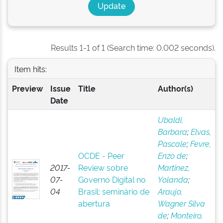
Results 1-1 of 1 (Search time: 0.002 seconds).
Item hits:
Preview
Issue
Title
Author(s)
Date
Ubaldi,
Barbara
;
Elvas,
Pascale
;
Fevre,
OCDE - Peer
Enzo de
;
2017-
Review sobre
Martinez,
07-
Governo Digital no
Yolanda
;
04
Brasil: seminário de
Araujo,
abertura
Wagner Silva
de
;
Monteiro,