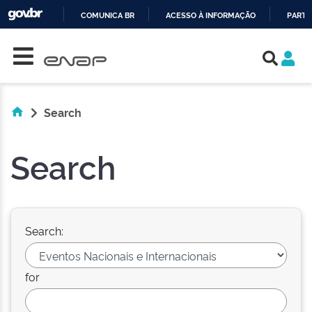
COMUNICA BR
ACESSO À INFORMAÇÃO
PARTI
Skip navigation
IR
PARA
O
CONTEÚDO
Search
Search
Search:
for