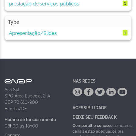
prestação de serviços públicos
1
Type
Apresentação/Slides
1
NAS REDES
Asa Sul
SPO Área Especial 2-A
CEP 70.610-900
ACESSIBILIDADE
Brasília/DF
DEIXE SEU FEEDBACK
Horário de funcionamento
Compartilhe conosco
se nossos
08h00 às 18h00
canais estão adequados pra
Contato