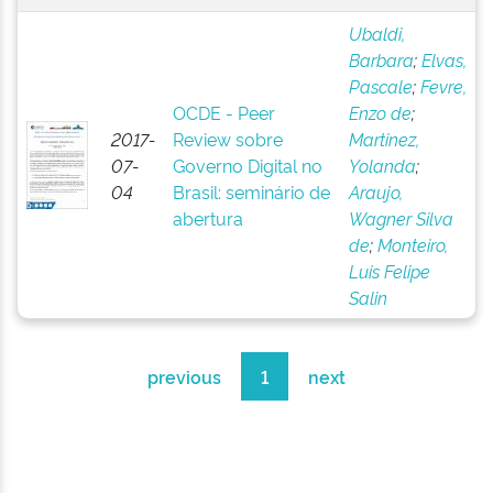
Ubaldi,
Barbara
;
Elvas,
Pascale
;
Fevre,
OCDE - Peer
Enzo de
;
2017-
Review sobre
Martinez,
07-
Governo Digital no
Yolanda
;
04
Brasil: seminário de
Araujo,
abertura
Wagner Silva
de
;
Monteiro,
Luis Felipe
Salin
previous
1
next