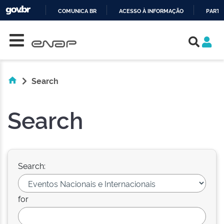
COMUNICA BR
ACESSO À INFORMAÇÃO
PARTI
Skip navigation
IR
PARA
O
CONTEÚDO
Search
Search
Search:
for