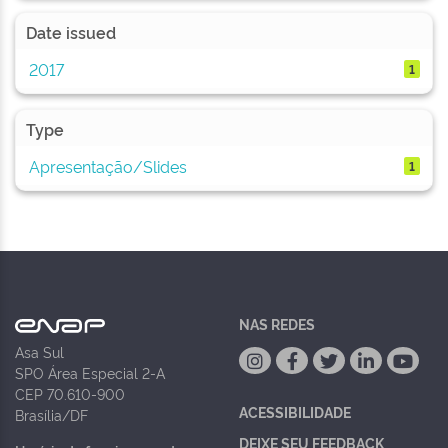
Date issued
2017
1
Type
Apresentação/Slides
1
NAS REDES
Asa Sul
SPO Área Especial 2-A
CEP 70.610-900
ACESSIBILIDADE
Brasília/DF
DEIXE SEU FEEDBACK