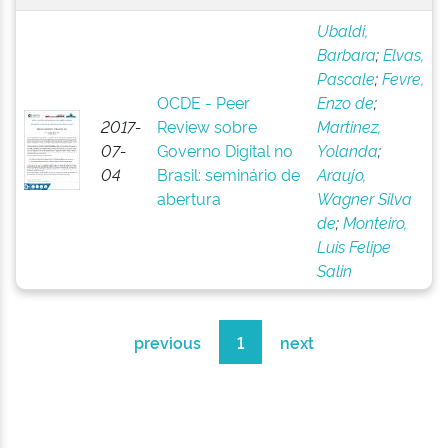
Ubaldi,
Barbara
;
Elvas,
Pascale
;
Fevre,
OCDE - Peer
Enzo de
;
2017-
Review sobre
Martinez,
07-
Governo Digital no
Yolanda
;
04
Brasil: seminário de
Araujo,
abertura
Wagner Silva
de
;
Monteiro,
Luis Felipe
Salin
previous
1
next