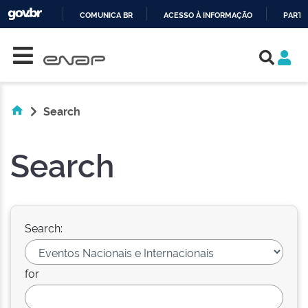
COMUNICA BR
ACESSO À INFORMAÇÃO
PARTI
Skip navigation
IR
PARA
O
CONTEÚDO
Search
Search
Search:
for