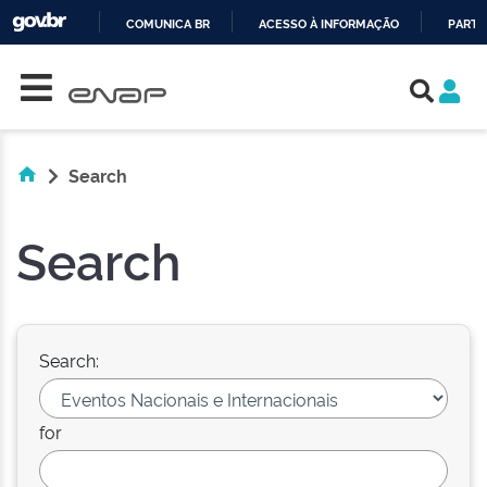
COMUNICA BR
ACESSO À INFORMAÇÃO
PARTI
Skip navigation
IR
PARA
O
CONTEÚDO
Search
Search
Search:
for