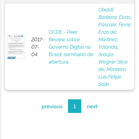
Ubaldi,
Barbara
;
Elvas,
Pascale
;
Fevre,
OCDE - Peer
Enzo de
;
2017-
Review sobre
Martinez,
07-
Governo Digital no
Yolanda
;
04
Brasil: seminário de
Araujo,
abertura
Wagner Silva
de
;
Monteiro,
Luis Felipe
Salin
previous
1
next