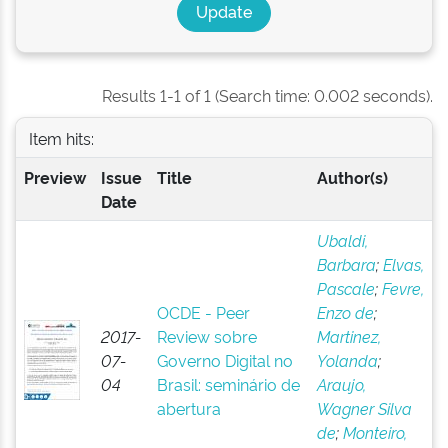
Results 1-1 of 1 (Search time: 0.002 seconds).
Item hits:
Preview
Issue
Title
Author(s)
Date
Ubaldi,
Barbara
;
Elvas,
Pascale
;
Fevre,
OCDE - Peer
Enzo de
;
2017-
Review sobre
Martinez,
07-
Governo Digital no
Yolanda
;
04
Brasil: seminário de
Araujo,
abertura
Wagner Silva
de
;
Monteiro,