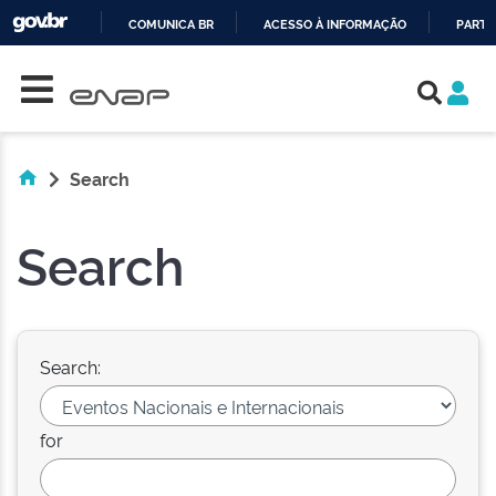
COMUNICA BR
ACESSO À INFORMAÇÃO
PARTI
Skip navigation
IR
PARA
O
CONTEÚDO
Search
Search
Search:
for