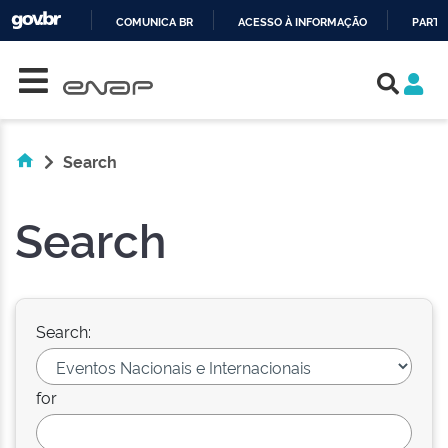
COMUNICA BR
ACESSO À INFORMAÇÃO
PARTI
Skip navigation
IR
PARA
O
CONTEÚDO
Search
Search
Search:
for