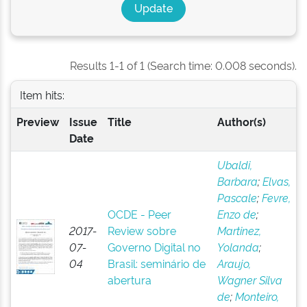
Results 1-1 of 1 (Search time: 0.008 seconds).
Item hits:
Preview
Issue
Title
Author(s)
Date
Ubaldi,
Barbara
;
Elvas,
Pascale
;
Fevre,
OCDE - Peer
Enzo de
;
2017-
Review sobre
Martinez,
07-
Governo Digital no
Yolanda
;
04
Brasil: seminário de
Araujo,
abertura
Wagner Silva
de
;
Monteiro,