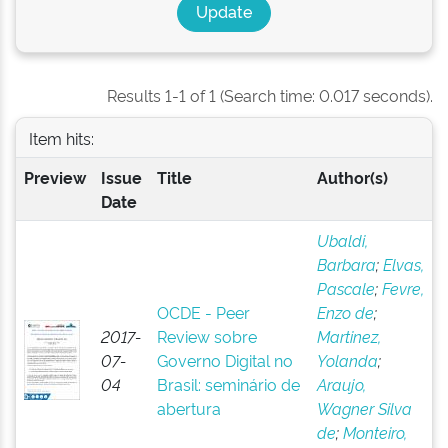
Results 1-1 of 1 (Search time: 0.017 seconds).
Item hits:
Preview
Issue
Title
Author(s)
Date
Ubaldi,
Barbara
;
Elvas,
Pascale
;
Fevre,
OCDE - Peer
Enzo de
;
2017-
Review sobre
Martinez,
07-
Governo Digital no
Yolanda
;
04
Brasil: seminário de
Araujo,
abertura
Wagner Silva
de
;
Monteiro,