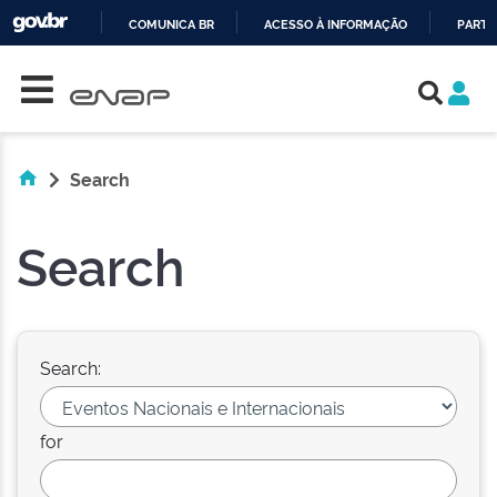
COMUNICA BR
ACESSO À INFORMAÇÃO
PARTI
Skip navigation
IR
PARA
O
CONTEÚDO
Search
Search
Search:
for