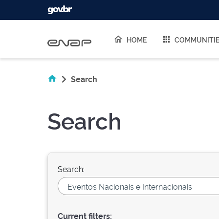
Skip navigation
HOME
COMMUNITI
Search
Search
Search:
Current filters: