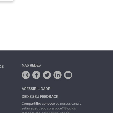
NAS REDES
OS
ACESSIBILIDADE
DEIXE SEU FEEDBACK
Compartilhe conosco
se nossos canais
estão adequados pra você? Elogios
também são super bem vindos!