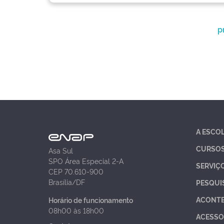
p
A ESCO
CURSO
Asa Sul
SPO Área Especial 2-A
SERVIÇ
CEP 70.610-900
Brasília/DF
PESQUI
ACONT
Horário de funcionamento
08h00 às 18h00
ACESSO