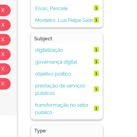
Elvas, Pascale
1
Monteiro, Luis Felipe Salin
1
Subject
digitalização
1
governança digital
1
objetivo político
1
prestação de serviços
1
públicos
transformação no setor
1
público
Type