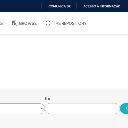
COMUNICA BR
ACESSO À INFORMAÇÃO
IR
PARA
ES
BROWSE
THE REPOSITORY
O
CONTEÚDO
for