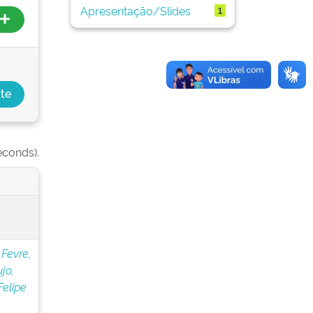
Apresentação/Slides
1
econds).
;
Fevre,
jo,
Felipe