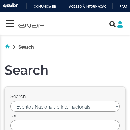
COMUNICA BR
ACESSO À INFORMAÇÃO
PARTI
Skip navigation
IR
PARA
O
CONTEÚDO
Search
Search
Search:
for