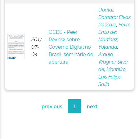
Ubaldi,
Barbara
;
Elvas,
Pascale
;
Fevre,
OCDE - Peer
Enzo de
;
2017-
Review sobre
Martinez,
07-
Governo Digital no
Yolanda
;
04
Brasil: seminário de
Araujo,
abertura
Wagner Silva
de
;
Monteiro,
Luis Felipe
Salin
previous
1
next