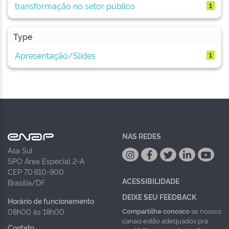
transformação no setor público
1
Type
Apresentação/Slides
1
NAS REDES
Asa Sul
SPO Área Especial 2-A
CEP 70.610-900
ACESSIBILIDADE
Brasília/DF
DEIXE SEU FEEDBACK
Horário de funcionamento
Compartilhe conosco
se nossos
08h00 às 18h00
canais estão adequados pra
Contato