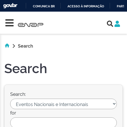
COMUNICA BR
ACESSO À INFORMAÇÃO
PARTI
Skip navigation
IR
PARA
O
CONTEÚDO
Search
Search
Search:
for