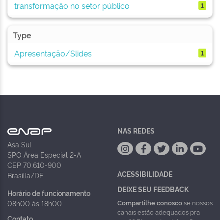
transformação no setor público
1
Type
Apresentação/Slides
1
NAS REDES
Asa Sul
SPO Área Especial 2-A
CEP 70.610-900
ACESSIBILIDADE
Brasília/DF
DEIXE SEU FEEDBACK
Horário de funcionamento
Compartilhe conosco
se nossos
08h00 às 18h00
canais estão adequados pra
Contato