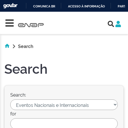
COMUNICA BR
ACESSO À INFORMAÇÃO
PARTI
Skip navigation
IR
PARA
O
CONTEÚDO
Search
Search
Search:
for