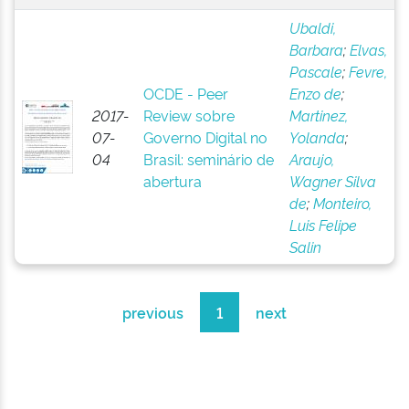
Ubaldi,
Barbara
;
Elvas,
Pascale
;
Fevre,
OCDE - Peer
Enzo de
;
2017-
Review sobre
Martinez,
07-
Governo Digital no
Yolanda
;
04
Brasil: seminário de
Araujo,
abertura
Wagner Silva
de
;
Monteiro,
Luis Felipe
Salin
previous
1
next